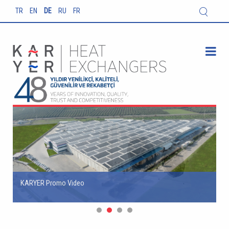
TR
EN
DE
RU
FR
KARYER Promo Video
KARYER Promo Video
Sofortlieferung der EA-Serie Kühlraum
Vergessen Sie nicht, unsere neuen 
Nachrichten und Ausstellungen